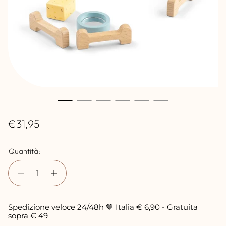
P
€31,95
r
Quantità:
e
z
z
o
Spedizione veloce 24/48h 🤎 Italia € 6,90 - Gratuita
n
sopra € 49