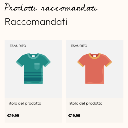
Prodotti raccomandati
Raccomandati
ETICHETTA
ETICHETTA
ESAURITO
ESAURITO
DEL
DEL
PRODOTTO:
PRODOTTO:
Titolo del prodotto
Titolo del prodotto
Prezzo
Prezzo
€19,99
€19,99
normale
normale