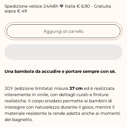
o
Spedizione veloce 24/48h 🤎 Italia € 6,90 - Gratuita
n
sopra € 49
o
r
Aggiungi al carrello
m
a
l
e
Una bambola da accudire e portare sempre con sé.
JOY (edizione limitata) misura
37 cm
ed è realizzata
interamente in vinile, con dettagli curati e finiture
realistiche. Il corpo snodato permette ai bambini di
interagire con naturalezza durante il gioco, mentre il
materiale resistente la rende adatta anche ai momenti
del bagnetto.