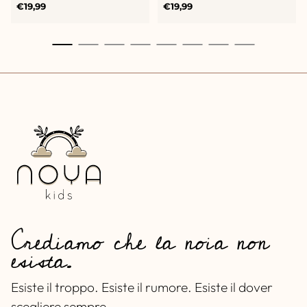
Prezzo
Prezzo
€19,99
€19,99
normale
normale
Crediamo che la noia non
esista.
Esiste il troppo. Esiste il rumore. Esiste il dover
scegliere sempre.