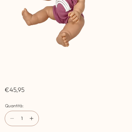
P
€45,95
r
Quantità:
e
z
z