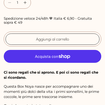
z
z
o
Spedizione veloce 24/48h 🤎 Italia € 6,90 - Gratuita
n
sopra € 49
o
r
Aggiungi al carrello
m
a
l
e
Ci sono regali che si aprono. E poi ci sono regali che
si ricordano.
Questa Box Noya nasce per accompagnare uno dei
momenti più dolci della vita: i primi sonnellini, le prime
coccole, le prime sere trascorse insieme.