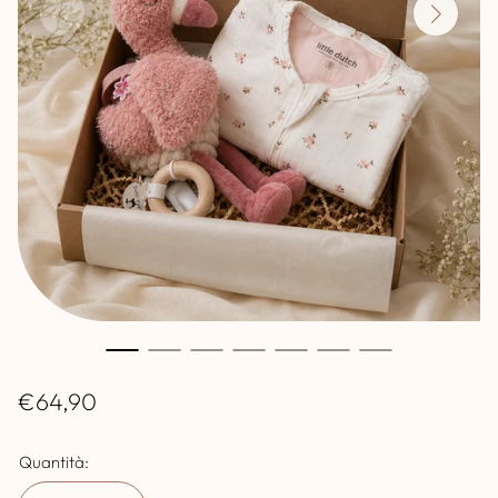
P
€64,90
r
Quantità:
e