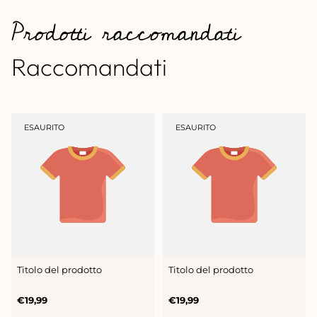
Prodotti raccomandati
Raccomandati
ETICHETTA
ETICHETTA
ESAURITO
ESAURITO
DEL
DEL
PRODOTTO:
PRODOTTO:
Titolo del prodotto
Titolo del prodotto
Prezzo
Prezzo
€19,99
€19,99
normale
normale