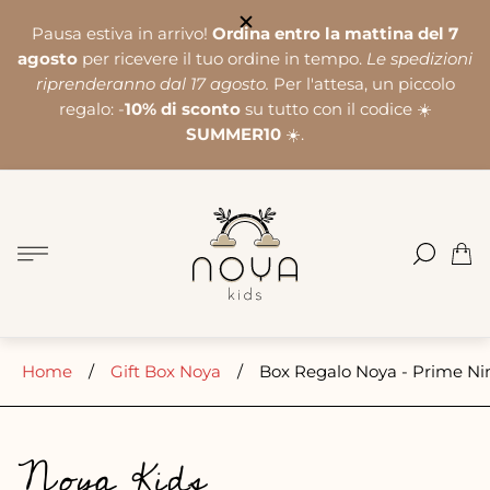
Pausa estiva in arrivo!
Ordina entro la mattina del 7
agosto
per ricevere il tuo ordine in tempo.
Le spedizioni
riprenderanno dal 17 agosto.
Per l'attesa, un piccolo
regalo: -
10% di sconto
su tutto con il codice ☀️
SUMMER10
☀️.
Logo
del
negozio"
Cass
del
carre
Home
/
Gift Box Noya
/
Box Regalo Noya - Prime Nin
Noya Kids