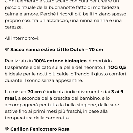
Ogni elemento è stato scelto con cura per creare un
piccolo rituale della buonanotte fatto di morbidezza,
calma e amore. Perché i ricordi più belli iniziano spesso
proprio così: tra un abbraccio, una ninna nanna e una
carezza.
All'interno trovi:
🤎
Sacco nanna estivo Little Dutch – 70 cm
Realizzato in
100% cotone biologico
, è morbido,
traspirante e delicato sulla pelle del neonato. Il
TOG 0,5
è ideale per le notti più calde, offrendo il giusto comfort
durante il sonno senza appesantire.
La misura
70 cm
è indicata indicativamente dai
3 ai 9
mesi
, a seconda della crescita del bambino, e lo
accompagnerà per tutta la bella stagione, dalle sere
estive fino ai primi mesi più freschi, in base alla
temperatura della cameretta.
🤎
Carillon Fenicottero Rosa