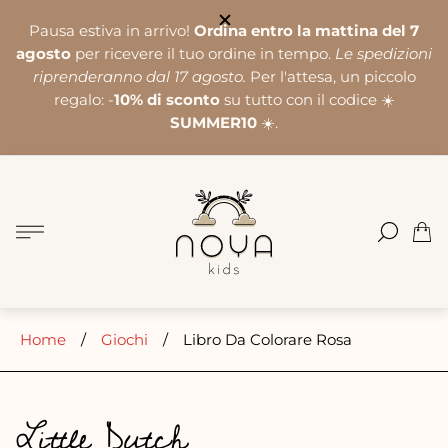
Pausa estiva in arrivo!
Ordina entro la mattina del 7
agosto
per ricevere il tuo ordine in tempo.
Le spedizioni
riprenderanno dal 17 agosto.
Per l'attesa, un piccolo
regalo: -
10% di sconto
su tutto con il codice ☀️
SUMMER10
☀️.
Logo
del
negozio"
Cass
del
carre
Home
/
Giochi
/
Libro Da Colorare Rosa
Little Dutch