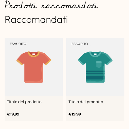
Prodotti raccomandati
Raccomandati
ETICHETTA
ETICHETTA
ESAURITO
ESAURITO
DEL
DEL
PRODOTTO:
PRODOTTO:
Titolo del prodotto
Titolo del prodotto
Prezzo
Prezzo
€19,99
€19,99
normale
normale