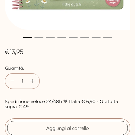
P
€13,95
r
Quantità:
e
z
z
o
Spedizione veloce 24/48h 🤎 Italia € 6,90 - Gratuita
n
sopra € 49
o
r
Aggiungi al carrello