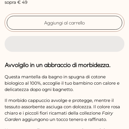
n
sopra € 49
o
r
Aggiungi al carrello
m
a
l
e
Avvolgilo in un abbraccio di morbidezza.
Questa mantella da bagno in spugna di cotone
biologico al 100%, accoglie il tuo bambino con calore e
delicatezza dopo ogni bagnetto.
Il morbido cappuccio avvolge e protegge, mentre il
tessuto assorbente asciuga con dolcezza. Il colore rosa
chiaro e i piccoli fiori ricamati della collezione
Fairy
Garden
aggiungono un tocco tenero e raffinato.