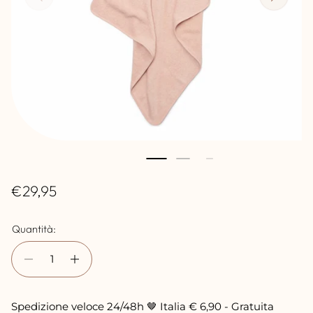
P
€29,95
r
Quantità:
e
z
z
o
Spedizione veloce 24/48h 🤎 Italia € 6,90 - Gratuita