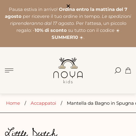
Pausa estiva in arrivo!
Ordina entro la mattina del 7
agosto
per ricevere il tuo ordine in tempo.
Le spedizioni
riprenderanno dal 17 agosto.
Per l'attesa, un piccolo
regalo: -
10% di sconto
su tutto con il codice ☀️
SUMMER10
☀️.
Logo
del
negozio"
Cass
del
carre
Home
/
Accappatoi
/
Mantella da Bagno in Spugna 
Little Dutch