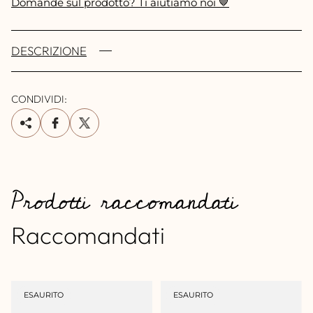
Domande sul prodotto? Ti aiutiamo noi 🤎
DESCRIZIONE
CONDIVIDI:
Prodotti raccomandati
Raccomandati
ETICHETTA
ETICHETTA
ESAURITO
ESAURITO
DEL
DEL