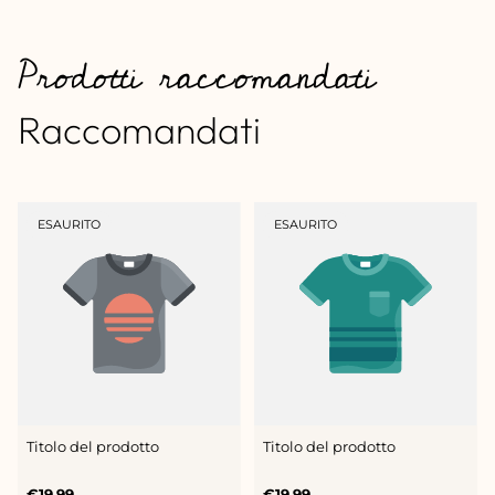
Prodotti raccomandati
Raccomandati
ETICHETTA
ETICHETTA
ESAURITO
ESAURITO
DEL
DEL
PRODOTTO:
PRODOTTO:
Titolo del prodotto
Titolo del prodotto
Prezzo
Prezzo
€19,99
€19,99