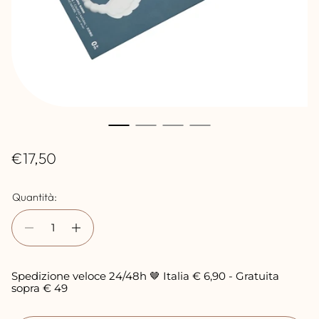
P
€17,50
r
Quantità:
e
z
z
o
Spedizione veloce 24/48h 🤎 Italia € 6,90 - Gratuita
n
sopra € 49
o