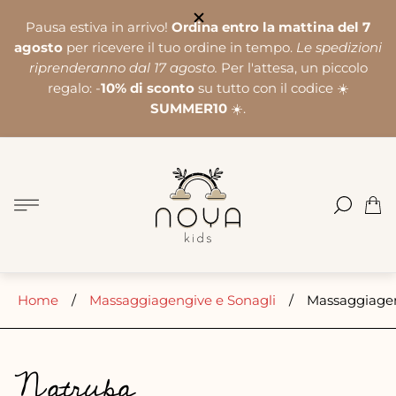
Pausa estiva in arrivo!
Ordina entro la mattina del 7
agosto
per ricevere il tuo ordine in tempo.
Le spedizioni
riprenderanno dal 17 agosto.
Per l'attesa, un piccolo
regalo: -
10% di sconto
su tutto con il codice ☀️
SUMMER10
☀️.
Logo
del
negozio"
Cass
del
carre
Home
/
Massaggiagengive e Sonagli
/
Massaggiagen
Natruba