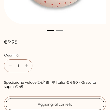
P
€9,95
r
Quantità:
e
z
z
o
Spedizione veloce 24/48h 🤎 Italia € 6,90 - Gratuita
n
sopra € 49
o
r
Aggiungi al carrello