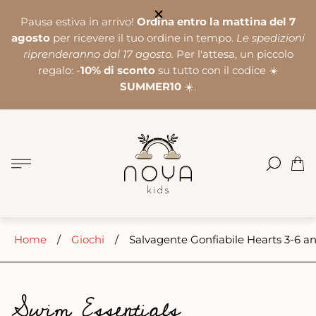
Pausa estiva in arrivo!
Ordina entro la mattina del 7
agosto
per ricevere il tuo ordine in tempo.
Le spedizioni
riprenderanno dal 17 agosto.
Per l'attesa, un piccolo
regalo: -
10% di sconto
su tutto con il codice ☀️
SUMMER10
☀️.
Logo
del
negozio"
Cass
del
carre
Home
/
Giochi
/
Salvagente Gonfiabile Hearts 3-6 an
Swim Essentials