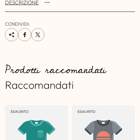
DESCRIZIONE
CONDIVIDI:
Prodotti raccomandati
Raccomandati
ETICHETTA
ETICHETTA
ESAURITO
ESAURITO
DEL
DEL
PRODOTTO:
PRODOTTO: