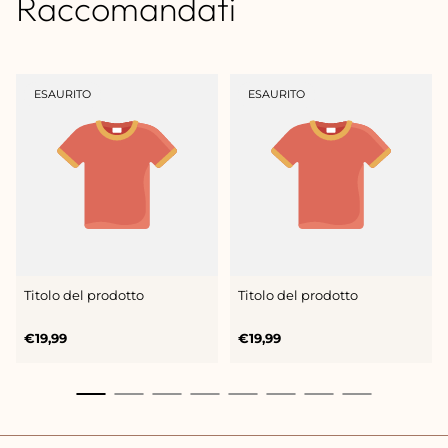
Raccomandati
ETICHETTA
ETICHETTA
ESAURITO
ESAURITO
DEL
DEL
PRODOTTO:
PRODOTTO:
Titolo del prodotto
Titolo del prodotto
Prezzo
Prezzo
€19,99
€19,99
normale
normale