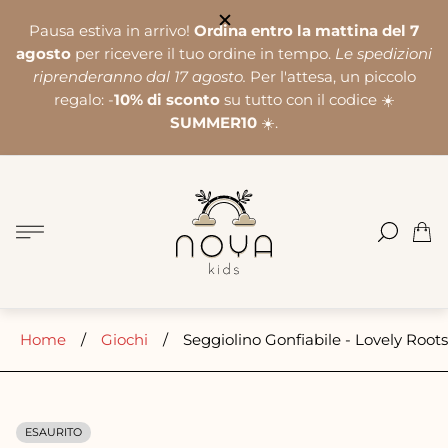
Pausa estiva in arrivo!
Ordina entro la mattina del 7
agosto
per ricevere il tuo ordine in tempo.
Le spedizioni
riprenderanno dal 17 agosto.
Per l'attesa, un piccolo
regalo: -
10% di sconto
su tutto con il codice ☀️
SUMMER10
☀️.
Logo
del
negozio"
Cass
del
carre
Home
/
Giochi
/
Seggiolino Gonfiabile - Lovely Roots
ESAURITO
ETICHETTA