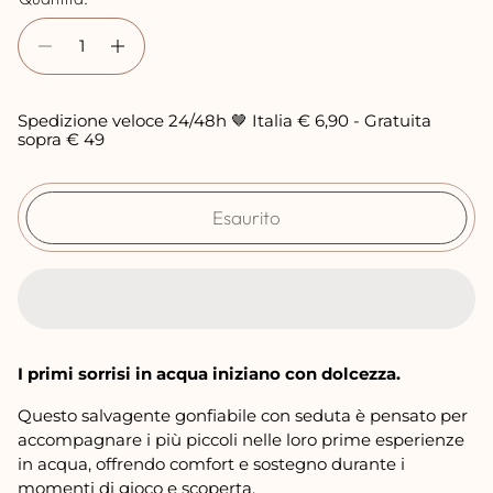
e
z
z
o
Spedizione veloce 24/48h 🤎 Italia € 6,90 - Gratuita
n
sopra € 49
o
r
Esaurito
m
a
l
e
I primi sorrisi in acqua iniziano con dolcezza.
Questo salvagente gonfiabile con seduta è pensato per
accompagnare i più piccoli nelle loro prime esperienze
in acqua, offrendo comfort e sostegno durante i
momenti di gioco e scoperta.