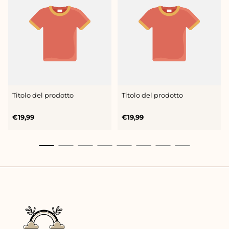
DEL
DEL
PRODOTTO:
PRODOTTO:
Titolo del prodotto
Titolo del prodotto
Prezzo
Prezzo
€19,99
€19,99
normale
normale