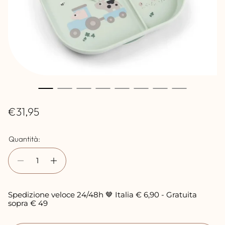
P
€31,95
r
Quantità:
e
z
z
o
Spedizione veloce 24/48h 🤎 Italia € 6,90 - Gratuita
n
sopra € 49
o