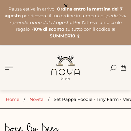
Pausa estiva in arrivo!
Ordina entro la mattina del 7
agosto
per ricevere il tuo ordine in tempo.
Le spedizioni
riprenderanno dal 17 agosto.
Per l'attesa, un piccolo
regalo: -
10% di sconto
su tutto con il codice ☀️
SUMMER10
☀️.
Logo
del
negozio"
Cass
del
carre
Home
/
Novità
/
Set Pappa Foodie - Tiny Farm - Ver
Done By Deer