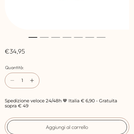
P
€34,95
r
Quantità:
e
z
z
o
Spedizione veloce 24/48h 🤎 Italia € 6,90 - Gratuita
n
sopra € 49
o
r
Aggiungi al carrello