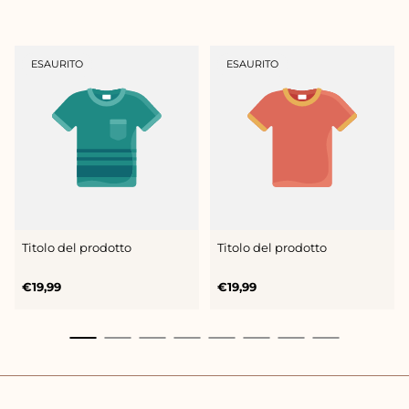
ETICHETTA
ETICHETTA
ESAURITO
ESAURITO
DEL
DEL
PRODOTTO:
PRODOTTO:
Titolo del prodotto
Titolo del prodotto
Prezzo
Prezzo
€19,99
€19,99
normale
normale