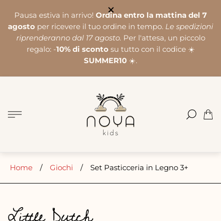
Pausa estiva in arrivo!
Ordina entro la mattina del 7
agosto
per ricevere il tuo ordine in tempo.
Le spedizioni
riprenderanno dal 17 agosto.
Per l'attesa, un piccolo
regalo: -
10% di sconto
su tutto con il codice ☀️
SUMMER10
☀️.
Logo
del
negozio"
Cass
del
carre
Home
/
Giochi
/
Set Pasticceria in Legno 3+
Little Dutch