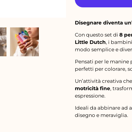
a
l
Disegnare diventa un
e
Con questo set di
8 pen
Little Dutch
, i bambin
modo semplice e diver
Pensati per le manine 
perfetti per colorare, 
Un’attività creativa ch
motricità fine
, trasfo
espressione.
Ideali da abbinare ad al
disegno e meraviglia.