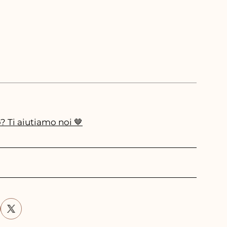
tano.
 sul primo ordine, novità
ccoli. Le nostre Gift Box,
 Ti aiutiamo noi 🤎
o creazioni esclusive
entrano nelle promozioni.