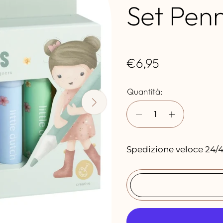
Set Penn
P
€6,95
r
Quantità:
e
z
z
o
Spedizione veloce 24/48
n
o
r
m