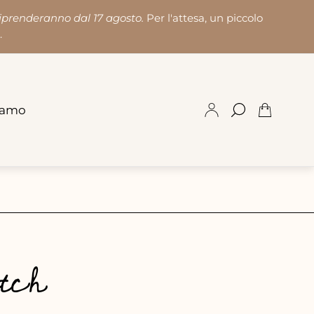
riprenderanno dal 17 agosto.
Per l'attesa, un piccolo
.
iamo
Cassetto
del
carrello.
utch