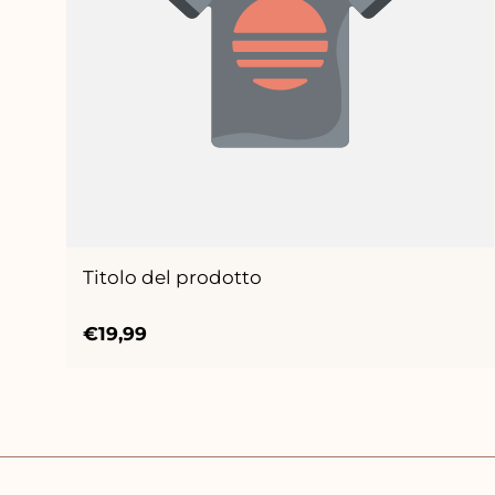
Titolo del prodotto
Prezzo
€19,99
normale