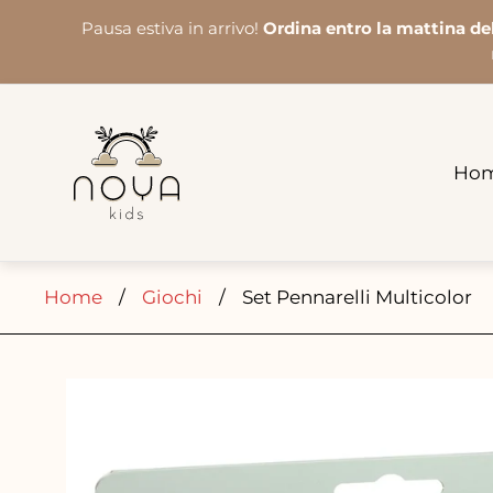
Pausa estiva in arrivo!
Ordina entro la mattina de
Logo
del
negozio"
Ho
Home
/
Giochi
/
Set Pennarelli Multicolor