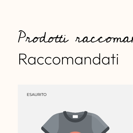
Prodotti raccoma
Raccomandati
ETICHETTA
ESAURITO
DEL
PRODOTTO: