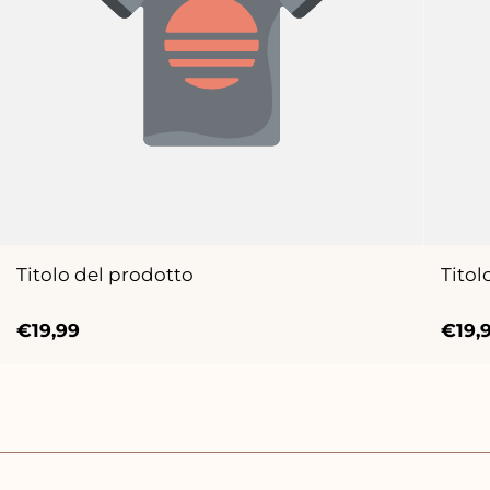
Titolo del prodotto
Titol
Prezzo
Prez
€19,99
€19,
normale
norm