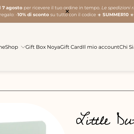
l 7 agosto
per ricevere il tuo ordine in tempo.
Le spedizioni 
regalo: -
10% di sconto
su tutto con il codice ☀️
SUMMER10
☀️
me
Shop
Gift Box Noya
Gift Card
Il mio account
Chi S
Little D