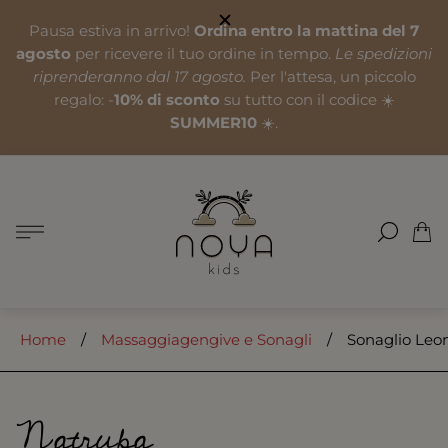
Pausa estiva in arrivo!
Ordina entro la mattina del 7
agosto
per ricevere il tuo ordine in tempo.
Le spedizioni
riprenderanno dal 17 agosto.
Per l'attesa, un piccolo
regalo: -
10% di sconto
su tutto con il codice ☀️
SUMMER10
☀️.
Logo
del
negozio"
Cass
del
carre
Home
/
Massaggiagengive e Sonagli
/
Sonaglio Leo
Natruba