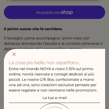
m
a
l
e
Il primo suono che fa sorridere.
Il Sonaglio Leone accompagna i primi mesi con
dolcezza, stimolando l’ascolto e la curiosità attraverso il
delicato tintinnio del campanellino interno.
Realizzato in
gomma naturale
, è privo di fori e valvole
Le cose più belle non aspettano.
per evitare la formazione di muffa, garantendo un
Entra nel mondo NOYA e ricevi il 10% sul primo
utilizzo sicuro e igienico fin dai primi giorni.
ordine, novità riservate e consigli dedicati ai più
Certificato CE secondo lo standard europeo EN71, è
piccoli. Le nostre Gift Box, confezionate a mano
pensato per offrire serenità ai genitori e comfort ai più
una ad una, sono creazioni esclusive pensate per
piccoli.
essere regalate e non rientrano nelle promozioni.
La tue e-mail
Adatto da 0 mesi+.
Pulire con acqua e sapone delicato.