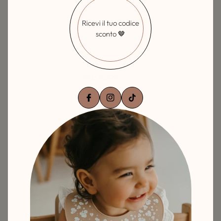
Un piccolo compagno naturale per le prime scoperte.
Ricevi il tuo codice
sconto 🤎
No grazie.
Lascia una recensione
Confermo
Domande sul prodotto? Ti aiutiamo noi 🤎
DESCRIZIONE
CONDIVIDI: