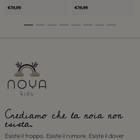
Prezzo
Prezzo
€19,99
€19,99
normale
normale
Crediamo che la noia non
esista.
Esiste il troppo. Esiste il rumore. Esiste il dover