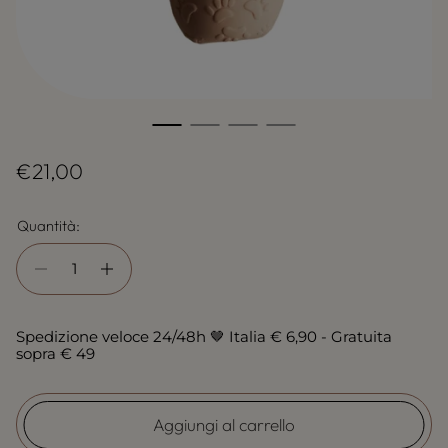
P
€21,00
r
Quantità:
e
z
z
o
Spedizione veloce 24/48h 🤎 Italia € 6,90 - Gratuita
n
sopra € 49
o
r
Aggiungi al carrello