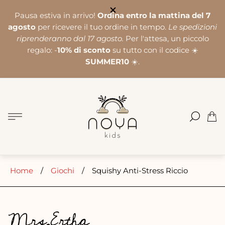
Pausa estiva in arrivo!
Ordina entro la mattina del 7
agosto
per ricevere il tuo ordine in tempo.
Le spedizioni
riprenderanno dal 17 agosto.
Per l'attesa, un piccolo
regalo: -
10% di sconto
su tutto con il codice ☀️
SUMMER10
☀️.
Logo
del
negozio"
Cass
del
carre
Home
/
Giochi
/
Squishy Anti-Stress Riccio
Mrs.Ertha