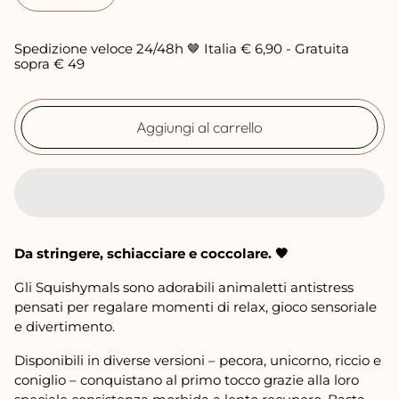
z
o
Spedizione veloce 24/48h 🤎 Italia € 6,90 - Gratuita
n
sopra € 49
o
r
Aggiungi al carrello
m
a
l
e
Da stringere, schiacciare e coccolare. 🤎
Gli Squishymals sono adorabili animaletti antistress
pensati per regalare momenti di relax, gioco sensoriale
e divertimento.
Disponibili in diverse versioni – pecora, unicorno, riccio e
coniglio – conquistano al primo tocco grazie alla loro