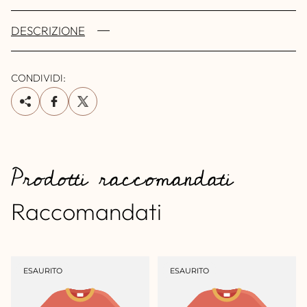
DESCRIZIONE
CONDIVIDI:
Prodotti raccomandati
Raccomandati
ETICHETTA
ETICHETTA
ESAURITO
ESAURITO
DEL
DEL
PRODOTTO:
PRODOTTO: